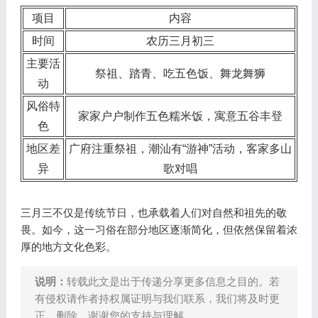
项目
内容
时间
农历三月初三
主要活
祭祖、踏青、吃五色饭、舞龙舞狮
动
风俗特
家家户户制作五色糯米饭，寓意五谷丰登
色
地区差
广府注重祭祖，潮汕有“游神”活动，客家多山
异
歌对唱
三月三不仅是传统节日，也承载着人们对自然和祖先的敬
畏。如今，这一习俗在部分地区逐渐简化，但依然保留着浓
厚的地方文化色彩。
说明：
转载此文是出于传递分享更多信息之目的。若
有侵权请作者持权属证明与我们联系，我们将及时更
正、删除，谢谢您的支持与理解。