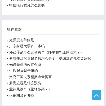
中信银行积分怎么兑换
猜你喜欢
光强度的单位是
广东财经大学有二本吗
邓亚萍是什么运动员？（郎平和邓亚萍谁大？）
曼城夺欧冠英超名额怎么分？（曼城拿过几次英超冠
军？）
光遇先祖的位置介绍
中铁16局是干嘛的
洛克王国火系精灵谁最厉害
梦见旅游是什么预兆
孟铎几岁？（孟铎多高？）
火锅涮菜有哪些