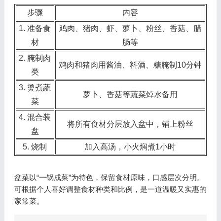
步骤
内容
1. 准备食
鸡肉、猪肉、虾、萝卜、粉丝、香菇、腊
材
肠等
2. 腌制肉
鸡肉和猪肉用酱油、料酒、糖腌制10分钟
类
3. 烫煮蔬
萝卜、香菇等蔬菜焯水备用
菜
4. 混合装
将所有食材分层放入盆中，铺上粉丝
盘
5. 烧制
加入高汤，小火焖煮1小时
盆菜以“一锅成菜”为特色，保留食材原味，口感层次分明。
可根据个人喜好调整食材种类和比例，是一道温暖又实惠的
家常菜。