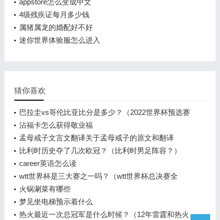
appstore怎么变成中文
4级残疾证每月多少钱
属猪属龙的婚配好不好
迷你世界体验服怎么进入
猜你喜欢
巴拉圭vs哥伦比亚比分是多少？（2022世界杯预选赛
巴拉圭赛程？）
沾福卡怎么获得敬业福
孟母戒子文言文翻译关于孟母戒子的原文和翻译
比利时历史夺了几次欧冠？（比利时男足阵容？）
career英语怎么读
wtt世界杯是三大赛之一吗？（wtt世界杯总决赛全
称？）
火锅涮菜有哪些
梦见坐电梯预示着什么
热火最近一次总冠军是什么时候？（12年雷霆和热火