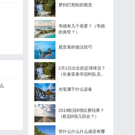
梦到打死蛇的寓意
韦德有几个老婆？（韦德
的身世？）
观音菜的做法技巧
2月1日出生的足球球员？
（长春亚泰夺冠时队员名
单？）
么
光笔属于什么设备
2019欧冠8强比赛结果？
（欧冠8强几回合？）
管什么什么什么成语有哪