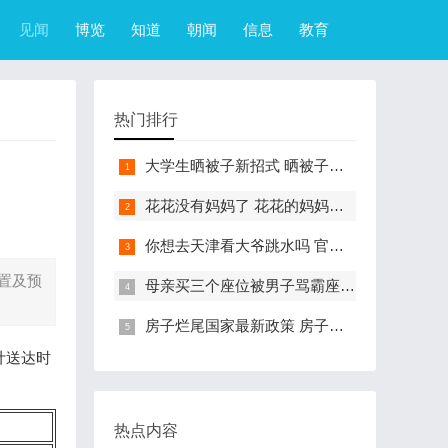
见闻
博览
知道
朝闻
信息
教育
热门排行
大学生晒被子新招式 晒被子新花样实在太机智
花花没有妈妈了 花花的妈妈是哪只大熊猫
你想去天津看大爷跳水吗 官方回应天津大爷跳水成打卡点
置及预
母亲买三个座位被男子骂霸座 女子买3个座位被无座大爷骂哭怎么回事
房子烂尾国家最新政策 房子烂尾了该找哪个部门解决?
计送达时
热点内容