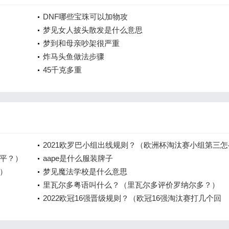
DNF哪些宝珠可以加物攻
梦见女人披头散发是什么意思
梦到和母亲吵架很严重
炸马头鱼做法步骤
45千克多重
2021欧罗巴小组出线规则？（欧洲杯淘汰赛小组第三怎
平？）
分？）
aape是什么服装牌子
）
梦见魔法学校是什么意思
里瓦尔多粤语叫什么？（里瓦尔多评价罗纳尔多？）
2022欧冠16强晋级规则？（欧冠16强淘汰赛打几个回
合？）