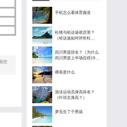
手机怎么看体育频道
杜锋与哈达迪谁厉害？
（哈达迪如何评价杜
锋？）
四川男篮排名？（为什么
四川男篮上半场仅得19分
谢您
呢？）
裸条是什么
游泳运动员身高排名？
（叶诗文身高？）
梦见生了个男孩