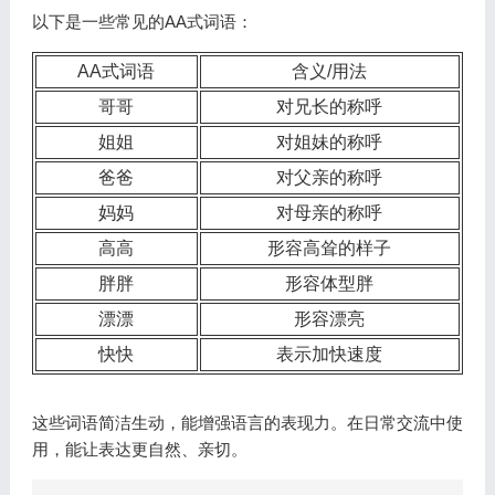
以下是一些常见的AA式词语：
AA式词语
含义/用法
哥哥
对兄长的称呼
姐姐
对姐妹的称呼
爸爸
对父亲的称呼
妈妈
对母亲的称呼
高高
形容高耸的样子
胖胖
形容体型胖
漂漂
形容漂亮
快快
表示加快速度
这些词语简洁生动，能增强语言的表现力。在日常交流中使
用，能让表达更自然、亲切。