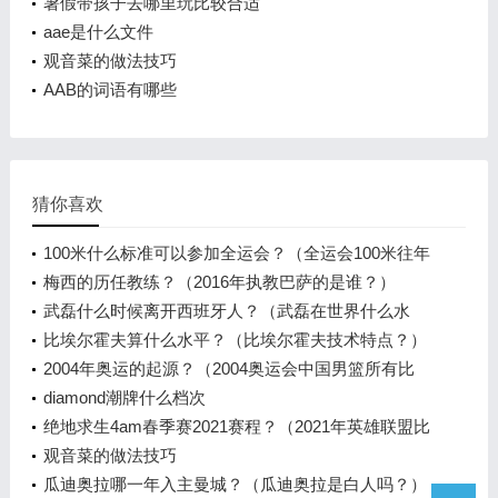
暑假带孩子去哪里玩比较合适
aae是什么文件
观音菜的做法技巧
AAB的词语有哪些
猜你喜欢
100米什么标准可以参加全运会？（全运会100米往年
成绩？）
梅西的历任教练？（2016年执教巴萨的是谁？）
武磊什么时候离开西班牙人？（武磊在世界什么水
平？）
比埃尔霍夫算什么水平？（比埃尔霍夫技术特点？）
2004年奥运的起源？（2004奥运会中国男篮所有比
赛？）
diamond潮牌什么档次
绝地求生4am春季赛2021赛程？（2021年英雄联盟比
赛赛程？）
观音菜的做法技巧
瓜迪奥拉哪一年入主曼城？（瓜迪奥拉是白人吗？）