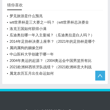
猜你喜欢
梦见旅游是什么预兆
wtt世界杯是三大赛之一吗？（wtt世界杯总决赛全
称？）
洛克王国如何获得小满
瓜迪奥拉哪一年入主曼城？（瓜迪奥拉是白人吗？）
2014年足协杯决赛上座率？（2021年的足协杯是哪个
队的冠军？）
属鸡属狗的姻缘怎样
中山医科大学创建于哪一年
2004年奥运的起源？（2004奥运会中国男篮所有比
赛？）
2021欧洲杯西班牙队战绩？（2021欧洲杯意大利战
绩？）
属龙农历五月出生命运如何