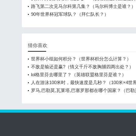
路飞第二次见马尔科第几集？（马尔科博士是谁？）
90年世界杯冠军球队？（拜仁队长？）
猜你喜欢
世界杯小组如何积分？（世界杯积分怎么计算？）
不敌是输还是赢?（情义千斤不敌胸脯四两出处？）
lol格里芬去哪里了？（英雄联盟格里芬是谁？）
人在游泳100米时，最快速度是几秒？（100米×4世
录？）
罗马,巴勒莫,瓦莱塔,巴塞罗那都在哪个国家？（巴勒
些景点？）