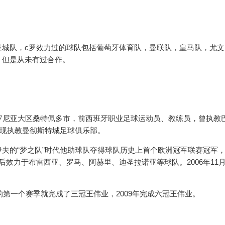
曼城队，c罗效力过的球队包括葡萄牙体育队，曼联队，皇马队，尤文
，但是从未有过合作。
加泰罗尼亚大区桑特佩多市，前西班牙职业足球运动员、教练员，曾执教
，现执教曼彻斯特城足球俱乐部。
夫的“梦之队”时代他助球队夺得球队历史上首个欧洲冠军联赛冠军
效力于布雷西亚、罗马、阿赫里、迪圣拉诺亚等球队。2006年11月
的第一个赛季就完成了三冠王伟业，2009年完成六冠王伟业。