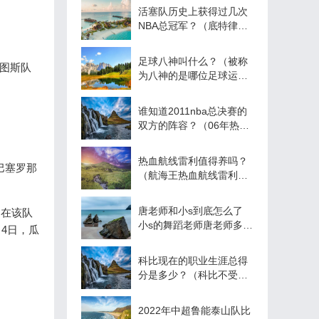
活塞队历史上获得过几次
NBA总冠军？（底特律活
塞队现在变成哪个队
了？）
足球八神叫什么？（被称
图斯队
为八神的是哪位足球运动
员？）
谁知道2011nba总决赛的
双方的阵容？（06年热火
队阵容名单？）
热血航线雷利值得养吗？
巴塞罗那
（航海王热血航线雷利和
马尔高谁强？）
唐老师和小s到底怎么了
，在该队
小s的舞蹈老师唐老师多大
4日，瓜
长什样
科比现在的职业生涯总得
分是多少？（科比不受伤
总得分大概多少？）
2022年中超鲁能泰山队比