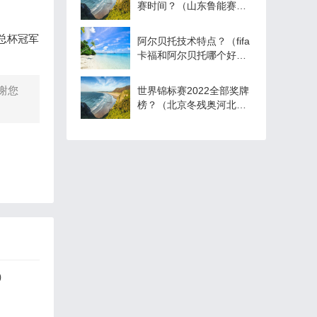
赛时间？（山东鲁能赛程
积分榜？）
总杯冠军
阿尔贝托技术特点？（fifa
卡福和阿尔贝托哪个好
用？）
谢您
世界锦标赛2022全部奖牌
榜？（北京冬残奥河北省
奖牌榜？）
）