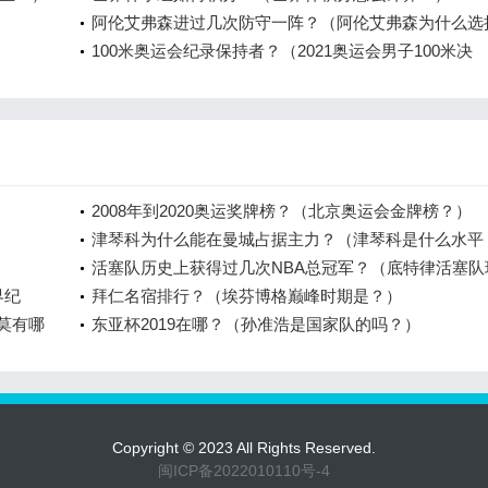
阿伦艾弗森进过几次防守一阵？（阿伦艾弗森为什么选
役？）
100米奥运会纪录保持者？（2021奥运会男子100米决
赛？）
2008年到2020奥运奖牌榜？（北京奥运会金牌榜？）
津琴科为什么能在曼城占据主力？（津琴科是什么水平
活塞队历史上获得过几次NBA总冠军？（底特律活塞队
界纪
在变成哪个队了？）
拜仁名宿排行？（埃芬博格巅峰时期是？）
莫有哪
东亚杯2019在哪？（孙准浩是国家队的吗？）
Copyright © 2023 All Rights Reserved.
闽ICP备2022010110号-4