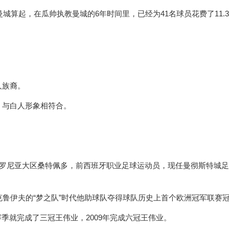
城算起，在瓜帅执教曼城的6年时间里，已经为41名球员花费了11.3
人族裔。
，与白人形象相符合。
加泰罗尼亚大区桑特佩多，前西班牙职业足球运动员，现任曼彻斯特城
鲁伊夫的“梦之队”时代他助球队夺得球队历史上首个欧洲冠军联赛
季就完成了三冠王伟业，2009年完成六冠王伟业。