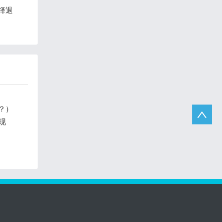
择退
？）
现