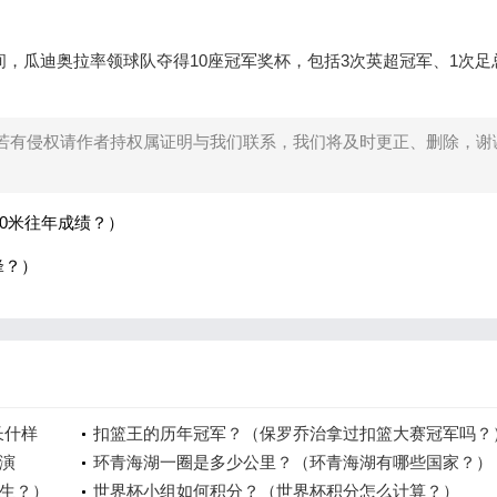
间，瓜迪奥拉率领球队夺得10座冠军奖杯，包括3次英超冠军、1次足
若有侵权请作者持权属证明与我们联系，我们将及时更正、删除，谢
00米往年成绩？）
锋？）
长什样
扣篮王的历年冠军？（保罗乔治拿过扣篮大赛冠军吗？
演
环青海湖一圈是多少公里？（环青海湖有哪些国家？）
生？）
世界杯小组如何积分？（世界杯积分怎么计算？）