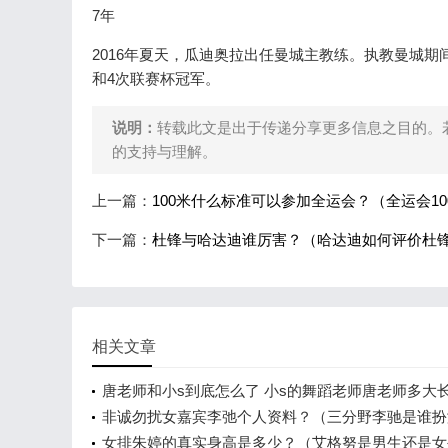
7年
2016年夏天，瓜迪奥拉出任曼城主教练。执教曼城期
和4次联赛杯冠军。
说明：
转载此文是出于传递分享更多信息之目的。
的支持与理解。
上一篇：
100米什么标准可以参加全运会？（全运会1
下一篇：
杜锋与哈达迪谁厉害？（哈达迪如何评价杜
相关文章
唐老师和小s到底怎么了 小s的舞蹈老师唐老师多大
非诚勿扰女嘉宾李弛个人资料？（三分野李驰是谁扮
的？）
女排朱婷的真实身高是多少？（艾格努是男生还是女