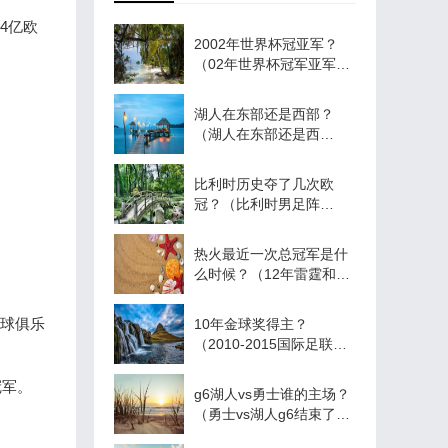
4亿欧
2002年世界杯冠亚军？
（02年世界杯冠军亚军季
军分别是？）
湖人在东部还是西部？
（湖人在东部还是西
部？）
比利时历史夺了几次欧
冠？（比利时男足阵
容？）
热火最近一次总冠军是什
么时候？（12年雷霆和热
火战绩？）
足球俱乐
10年金球奖得主？
（2010-2015国际足联金
球奖得主？）
冠军。
g6湖人vs勇士谁的主场？
（勇士vs湖人g6结束了
吗？）