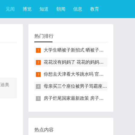
见闻
博览
知道
朝闻
信息
教育
热门排行
大学生晒被子新招式 晒被子新花样实在太机智
花花没有妈妈了 花花的妈妈是哪只大熊猫
你想去天津看大爷跳水吗 官方回应天津大爷跳水成打卡点
瓜迪奥
母亲买三个座位被男子骂霸座 女子买3个座位被无座大爷骂哭怎么回事
房子烂尾国家最新政策 房子烂尾了该找哪个部门解决?
热点内容