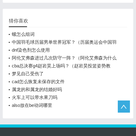
猜你喜欢
螺怎么组词
中国羽毛球历届男单世界冠军？（历届奥运会中国羽
毛球冠军有哪些？）
dnf染色剂怎么使用
阿伦艾弗森进过几次防守一阵？（阿伦艾弗森为什么
选择退役？）
cba总决赛g4赵岩昊上场吗？（赵岩昊投篮姿势教
学？）
梦见自己受伤了
cad怎么恢复未保存的文件
属龙的和属龙的结婚好吗
火车上可以带水果刀吗
also放在be动词哪里