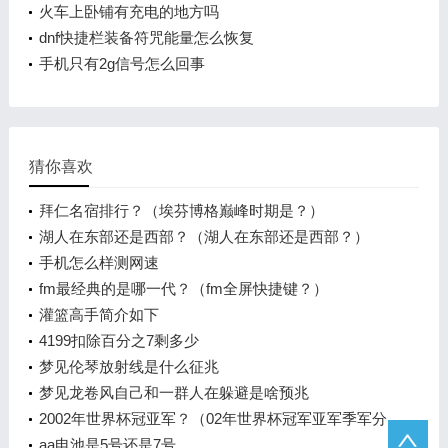
火车上卧铺有充电的地方吗
dnf快捷栏装备符咒能量怎么恢复
手机只有2g信号怎么回事
猜你喜欢
拜仁名宿排行？（埃芬博格巅峰时期是？）
湖人在东部还是西部？（湖人在东部还是西部？）
手机怎么样测网速
fm最经典的是哪一代？（fm全屏快捷键？）
灌篮高手简介如下
4199扣除百分之7剩多少
梦见伦琴放射线是什么征兆
梦见龙卷风自己和一群人在躲避是啥预兆
2002年世界杯冠亚军？（02年世界杯冠军亚军季军分
别是？）
aa电池是5号还是7号