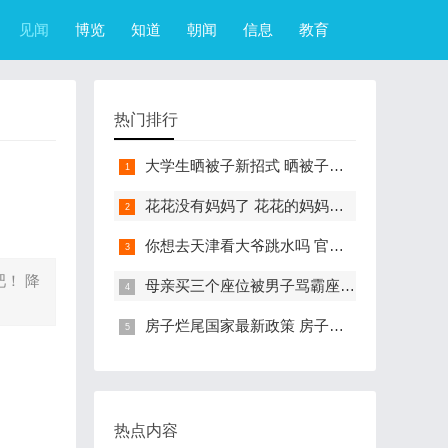
见闻
博览
知道
朝闻
信息
教育
热门排行
大学生晒被子新招式 晒被子新花样实在太机智
花花没有妈妈了 花花的妈妈是哪只大熊猫
你想去天津看大爷跳水吗 官方回应天津大爷跳水成打卡点
！ 降
母亲买三个座位被男子骂霸座 女子买3个座位被无座大爷骂哭怎么回事
房子烂尾国家最新政策 房子烂尾了该找哪个部门解决?
热点内容