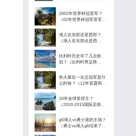
2002年世界杯冠亚军？
（02年世界杯冠军亚军季
军分别是？）
湖人在东部还是西部？
（湖人在东部还是西
部？）
比利时历史夺了几次欧
冠？（比利时男足阵
容？）
热火最近一次总冠军是什
么时候？（12年雷霆和热
火战绩？）
10年金球奖得主？
（2010-2015国际足联金
球奖得主？）
g6湖人vs勇士谁的主场？
（勇士vs湖人g6结束了
吗？）