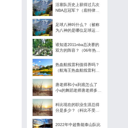
活塞队历史上获得过几次
NBA总冠军？（底特律活
塞队现在变成哪个队
了？）
足球八神叫什么？（被称
为八神的是哪位足球运动
员？）
谁知道2011nba总决赛的
双方的阵容？（06年热火
队阵容名单？）
热血航线雷利值得养吗？
（航海王热血航线雷利和
马尔高谁强？）
唐老师和小s到底怎么了
小s的舞蹈老师唐老师多大
长什样
科比现在的职业生涯总得
分是多少？（科比不受伤
总得分大概多少？）
2022年中超鲁能泰山队比