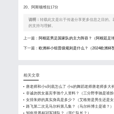
20、阿斯顿维拉17分
说明：
转载此文是出于传递分享更多信息之目的。
的支持与理解。
上一篇：
阿根廷男足国家队的主力阵容？（阿根廷足球
下一篇：
欧洲杯小组晋级规则是什么？（2024欧洲
相关文章
唐老师和小s到底怎么了 小s的舞蹈老师唐老师多大
非诚勿扰女嘉宾李弛个人资料？（三分野李驰是谁扮
的？）
女排朱婷的真实身高是多少？（艾格努是男生还是女
路飞第二次见马尔科第几集？（马尔科博士是谁？）
90年世界杯冠军球队？（拜仁队长？）