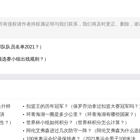
若有侵权请作者持权属证明与我们联系，我们将及时更正、删除，谢
队队员名单2021？）
杯预选赛小组出线规则？）
长什样
扣篮王的历年冠军？（保罗乔治拿过扣篮大赛冠军吗？
演
环青海湖一圈是多少公里？（环青海湖有哪些国家？）
生？）
世界杯小组如何积分？（世界杯积分怎么计算？）
阿伦艾弗森进过几次防守一阵？（阿伦艾弗森为什么选
役？）
100米奥运会纪录保持者？（2021奥运会男子100米决