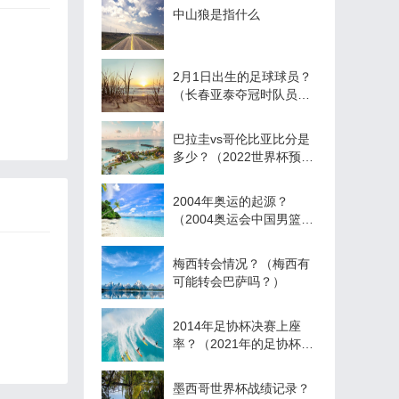
中山狼是指什么
2月1日出生的足球球员？
（长春亚泰夺冠时队员名
单？）
巴拉圭vs哥伦比亚比分是
多少？（2022世界杯预选
赛巴拉圭赛程？）
2004年奥运的起源？
（2004奥运会中国男篮所
有比赛？）
梅西转会情况？（梅西有
可能转会巴萨吗？）
2014年足协杯决赛上座
率？（2021年的足协杯是
哪个队的冠军？）
墨西哥世界杯战绩记录？