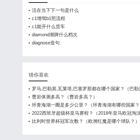
活在当下下一句是什么
c1增驾b1照流程
c1能开什么货车
diamond潮牌什么档次
diagnose造句
猜你喜欢
罗马,巴勒莫,瓦莱塔,巴塞罗那都在哪个国家？（巴勒
些景点？）
曹岩体测多高？（曹岩多高？）
环青海湖一圈是多少公里？（环青海湖有哪些国家？
2022西班牙超级杯皇马赛程？（2018年皇马欧冠淘
程？）
比利时世界杯冠军次数？（欧洲红魔是哪个球队？）