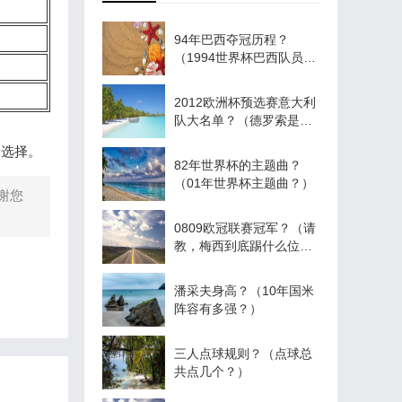
94年巴西夺冠历程？
（1994世界杯巴西队员名
单？）
2012欧洲杯预选赛意大利
队大名单？（德罗索是哪
个国家的？）
的选择。
82年世界杯的主题曲？
（01年世界杯主题曲？）
谢您
0809欧冠联赛冠军？（请
教，梅西到底踢什么位
置？）
潘采夫身高？（10年国米
阵容有多强？）
三人点球规则？（点球总
共点几个？）