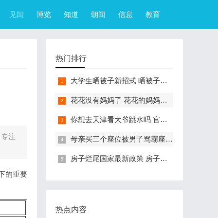
见闻
博览
知道
朝闻
信息
教育
热门排行
大学生晒被子新招式 晒被子新花样实在太机智
花花没有妈妈了 花花的妈妈是哪只大熊猫
你想去天津看大爷跳水吗 官方回应天津大爷跳水成打卡点
了专注
母亲买三个座位被男子骂霸座 女子买3个座位被无座大爷骂哭怎么回事
房子烂尾国家最新政策 房子烂尾了该找哪个部门解决?
下的重要
热点内容