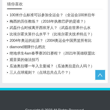
猜你喜欢
100米什么标准可以参加全运会？（全运会100米往年
成绩？）
梅西的历任教练？（2016年执教巴萨的是谁？）
武磊什么时候离开西班牙人？（武磊在世界什么水
平？）
比埃尔霍夫算什么水平？（比埃尔霍夫技术特点？）
2004年奥运的起源？（2004奥运会中国男篮所有比
赛？）
diamond潮牌什么档次
绝地求生4am春季赛2021赛程？（2021年英雄联盟比
赛赛程？）
观音菜的做法技巧
瓜迪奥拉哪一年入主曼城？（瓜迪奥拉是白人吗？）
三人点球规则？（点球总共点几个？）