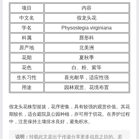
项目
内容
中文名
假龙头花
学名
Physostegia virginiana
科属
唇形科
原产地
北美洲
花期
夏秋季
花色
白、粉、紫等
生长习性
喜光耐旱，适应性强
用途
园林观赏、花境布置
假龙头花株型挺拔，花序密集，具有较强的观赏价值。其花
期较长，适合庭院及公园种植，亦可用于切花。在养护过程
中，注意保持土壤排水良好，避免积水。
说明：
转载此文是出于传递分享更多信息之目的。若