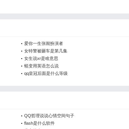
爱你一生张闹扮演者
女特警被砸车是第几集
女生说xr是啥意思
蜕变用英语怎么说
qq皇冠后面是什么等级
QQ哲理说说心情空间句子
flash是什么软件