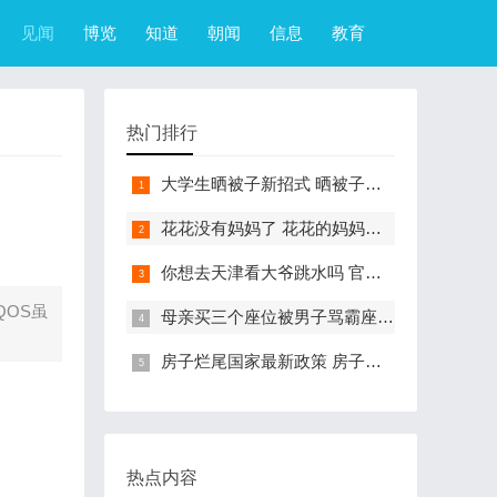
见闻
博览
知道
朝闻
信息
教育
热门排行
大学生晒被子新招式 晒被子新花样实在太机智
花花没有妈妈了 花花的妈妈是哪只大熊猫
你想去天津看大爷跳水吗 官方回应天津大爷跳水成打卡点
QOS虽
母亲买三个座位被男子骂霸座 女子买3个座位被无座大爷骂哭怎么回事
房子烂尾国家最新政策 房子烂尾了该找哪个部门解决?
热点内容