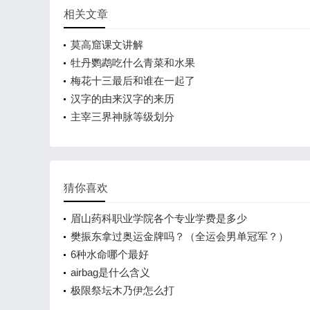
相关文章
莫高窟课文讲解
牡丹鹦鹉吃什么青菜和水果
梅花十三最后和谁在一起了
汉字的由来汉字的来历
主宰三界神脉等级划分
猜你喜欢
眉山药科职业学院各个专业学费是多少
樊振东拿过奥运金牌吗？（全运会男单冠军？）
6种水命哪个最好
airbag是什么含义
极限祭坛木乃伊怎么打