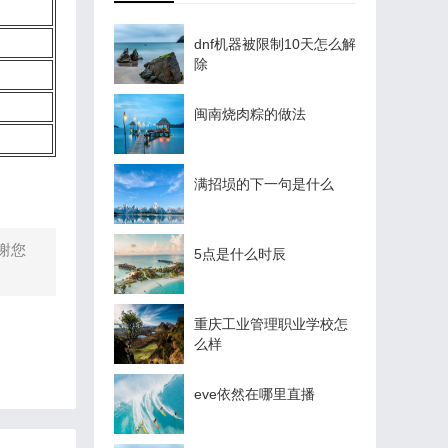
dnf机器被限制10天怎么解
除
闽南烧肉粽的做法
满招埙的下一句是什么
谢您
5点是什么时辰
重庆工业管理职业学校怎
么样
eve依然在哪里直播