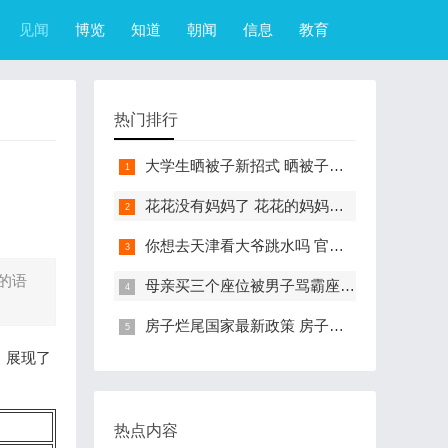
见闻
博览
知道
朝闻
信息
教育
热门排行
大学生晒被子新招式 晒被子新花样实在太机智
花花没有妈妈了 花花的妈妈是哪只大熊猫
你想去天津看大爷跳水吗 官方回应天津大爷跳水成打卡点
的语
母亲买三个座位被男子骂霸座 女子买3个座位被无座大爷骂哭怎么回事
房子烂尾国家最新政策 房子烂尾了该找哪个部门解决?
，展现了
热点内容