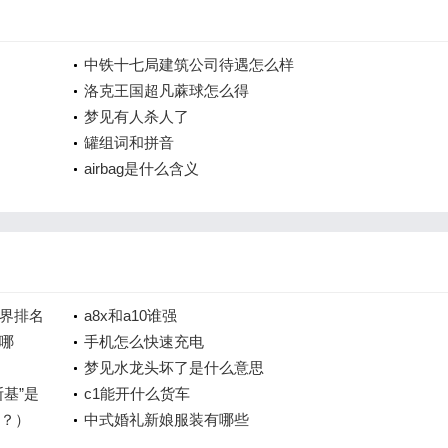
中铁十七局建筑公司待遇怎么样
洛克王国超凡蔴球怎么得
梦见有人杀人了
罐组词和拼音
airbag是什么含义
界排名
a8x和a10谁强
哪
手机怎么快速充电
梦见水龙头坏了是什么意思
基”是
c1能开什么货车
呢？）
中式婚礼新娘服装有哪些