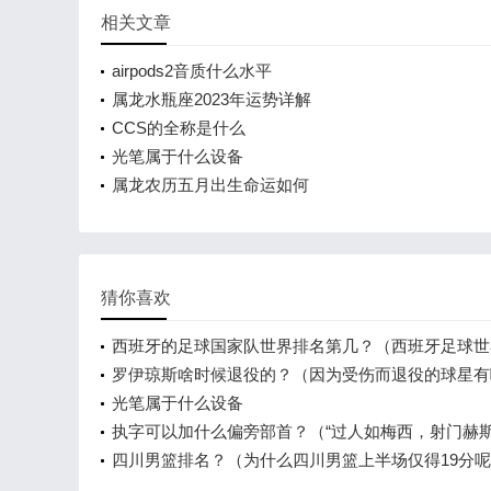
相关文章
airpods2音质什么水平
属龙水瓶座2023年运势详解
CCS的全称是什么
光笔属于什么设备
属龙农历五月出生命运如何
猜你喜欢
西班牙的足球国家队世界排名第几？（西班牙足球世
第几？）
罗伊琼斯啥时候退役的？（因为受伤而退役的球星有
些？）
光笔属于什么设备
执字可以加什么偏旁部首？（“过人如梅西，射门赫斯
什么意思？）
四川男篮排名？（为什么四川男篮上半场仅得19分