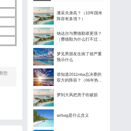
潘采夫身高？（10年国米
阵容有多强？）
纳达尔与费德勒谁更强？
（费德勒为什么打不过纳
达尔？）
梦见男朋友生病了很严重
预示什么
谢您
谁知道2011nba总决赛的
双方的阵容？（06年热火
队阵容名单？）
梦到大风把房子吹破损
airbag是什么含义