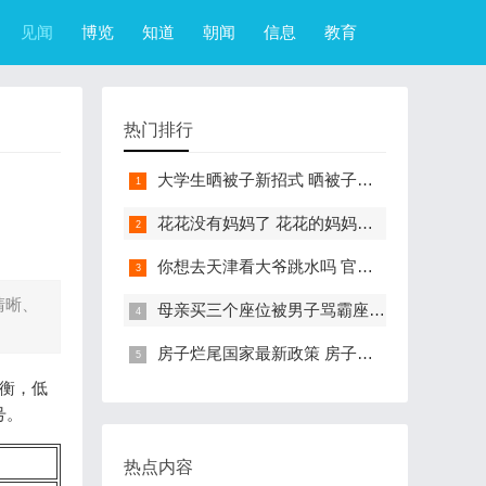
见闻
博览
知道
朝闻
信息
教育
热门排行
大学生晒被子新招式 晒被子新花样实在太机智
花花没有妈妈了 花花的妈妈是哪只大熊猫
你想去天津看大爷跳水吗 官方回应天津大爷跳水成打卡点
清晰、
母亲买三个座位被男子骂霸座 女子买3个座位被无座大爷骂哭怎么回事
房子烂尾国家最新政策 房子烂尾了该找哪个部门解决?
均衡，低
号。
热点内容