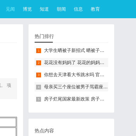
见闻
博览
知道
朝闻
信息
教育
热门排行
大学生晒被子新招式 晒被子新花样实在太机智
花花没有妈妈了 花花的妈妈是哪只大熊猫
你想去天津看大爷跳水吗 官方回应天津大爷跳水成打卡点
。 项
母亲买三个座位被男子骂霸座 女子买3个座位被无座大爷骂哭怎么回事
房子烂尾国家最新政策 房子烂尾了该找哪个部门解决?
热点内容