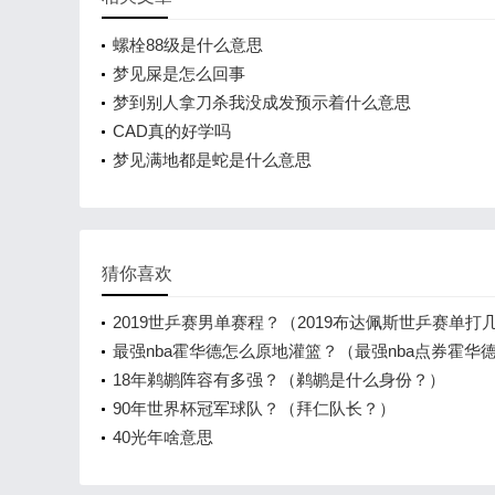
螺栓88级是什么意思
梦见屎是怎么回事
梦到别人拿刀杀我没成发预示着什么意思
CAD真的好学吗
梦见满地都是蛇是什么意思
猜你喜欢
2019世乒赛男单赛程？（2019布达佩斯世乒赛单打
轮？）
最强nba霍华德怎么原地灌篮？（最强nba点券霍华
玩？）
18年鹈鹕阵容有多强？（鹈鹕是什么身份？）
90年世界杯冠军球队？（拜仁队长？）
40光年啥意思