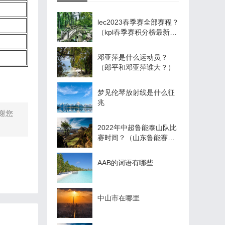
lec2023春季赛全部赛程？
（kpl春季赛积分榜最新排
名？）
邓亚萍是什么运动员？
（郎平和邓亚萍谁大？）
梦见伦琴放射线是什么征
兆
谢您
2022年中超鲁能泰山队比
赛时间？（山东鲁能赛程
积分榜？）
AAB的词语有哪些
中山市在哪里