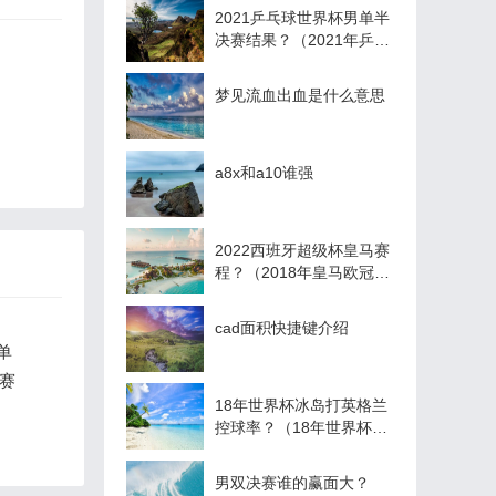
2021乒乓球世界杯男单半
决赛结果？（2021年乒乓
球男团半决赛赛程？）
梦见流血出血是什么意思
a8x和a10谁强
2022西班牙超级杯皇马赛
程？（2018年皇马欧冠淘
汰赛赛程？）
cad面积快捷键介绍
单
赛赛
18年世界杯冰岛打英格兰
控球率？（18年世界杯比
赛比分？）
男双决赛谁的赢面大？