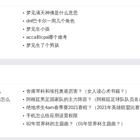
梦见满天神佛是什么意思
dnf巴卡尔一周几个角色
梦见生小孩
acca和cpa哪个难考
梦见生了个男孩
几
舍甫琴科和埃托奥谁厉害？（女人读心术书籍？）
德怎么
阿根廷男足国家队的主力阵容？（阿根廷足球队队员名
2021？）
绝地求生4am春季赛2021赛程？（2021年英雄联盟比
程？）
手机怎么给应用设置权限
82年世界杯的主题曲？（01年世界杯主题曲？）