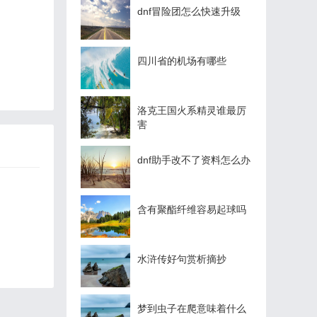
dnf冒险团怎么快速升级
四川省的机场有哪些
洛克王国火系精灵谁最厉
害
dnf助手改不了资料怎么办
含有聚酯纤维容易起球吗
水浒传好句赏析摘抄
梦到虫子在爬意味着什么