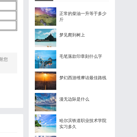
正常的柴油一升等于多少
斤
梦见爬到树上
毛笔落款印章刻什么字
谢您
梦幻西游维摩诘最佳路线
漫无边际是什么
哈尔滨铁道职业技术学院
实习多久