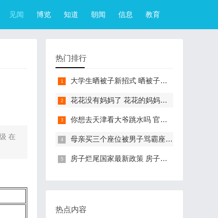
见闻
博览
知道
朝闻
信息
教育
热门排行
大学生晒被子新招式 晒被子新花样实在太机智
花花没有妈妈了 花花的妈妈是哪只大熊猫
你想去天津看大爷跳水吗 官方回应天津大爷跳水成打卡点
级 在
母亲买三个座位被男子骂霸座 女子买3个座位被无座大爷骂哭怎么回事
房子烂尾国家最新政策 房子烂尾了该找哪个部门解决?
热点内容