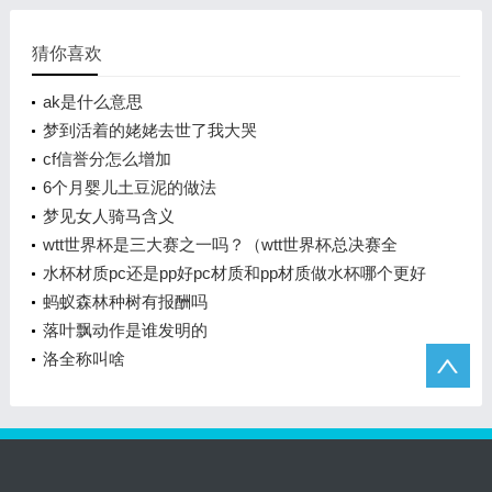
猜你喜欢
ak是什么意思
梦到活着的姥姥去世了我大哭
cf信誉分怎么增加
6个月婴儿土豆泥的做法
梦见女人骑马含义
wtt世界杯是三大赛之一吗？（wtt世界杯总决赛全
称？）
水杯材质pc还是pp好pc材质和pp材质做水杯哪个更好
蚂蚁森林种树有报酬吗
落叶飘动作是谁发明的
洛全称叫啥