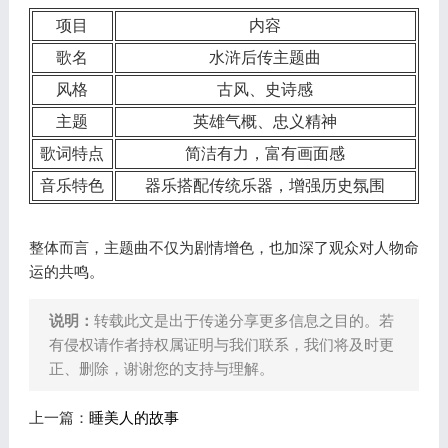
项目
内容
歌名
水浒后传主题曲
风格
古风、史诗感
主题
英雄气概、忠义精神
歌词特点
简洁有力，富有画面感
音乐特色
器乐搭配传统乐器，增强历史氛围
整体而言，主题曲不仅为剧情增色，也加深了观众对人物命
运的共鸣。
说明：
转载此文是出于传递分享更多信息之目的。若
有侵权请作者持权属证明与我们联系，我们将及时更
正、删除，谢谢您的支持与理解。
上一篇：
睡美人的故事