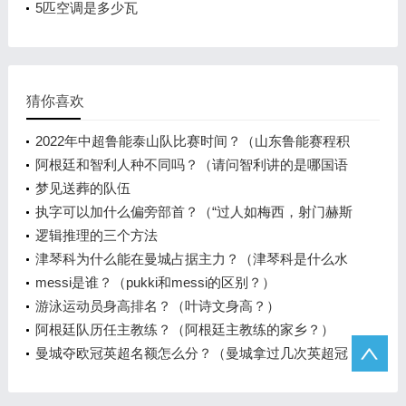
5匹空调是多少瓦
猜你喜欢
2022年中超鲁能泰山队比赛时间？（山东鲁能赛程积
分榜？）
阿根廷和智利人种不同吗？（请问智利讲的是哪国语
言？）
梦见送葬的队伍
执字可以加什么偏旁部首？（“过人如梅西，射门赫斯
基”是什么意思？）
逻辑推理的三个方法
津琴科为什么能在曼城占据主力？（津琴科是什么水
平？）
messi是谁？（pukki和messi的区别？）
游泳运动员身高排名？（叶诗文身高？）
阿根廷队历任主教练？（阿根廷主教练的家乡？）
曼城夺欧冠英超名额怎么分？（曼城拿过几次英超冠
军？）