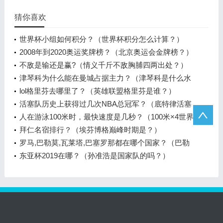
猜你喜欢
世界杯小组如何积分？（世界杯积分怎么计算？）
2008年到2020奥运奖牌榜？（北京奥运会金牌榜？）
不敌是输还是赢?（情义千斤不敌胸脯四两出处？）
津琴科为什么能在曼城占据主力？（津琴科是什么水
平？）
lol格里芬去哪里了？（英雄联盟格里芬是谁？）
活塞队历史上获得过几次NBA总冠军？（底特律活塞
队现在变成哪个队了？）
人在游泳100米时，最快速度是几秒？（100米×4世界
纪录？）
拜仁名宿排行？（埃芬博格巅峰时期是？）
罗马,巴勒莫,瓦莱塔,巴塞罗那都在哪个国家？（巴勒
莫有哪些景点？）
东亚杯2019在哪？（孙准浩是国家队的吗？）