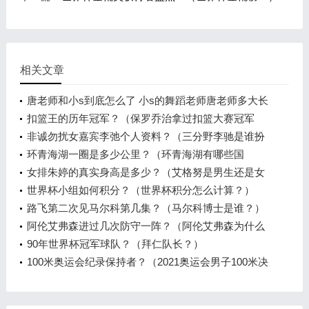
相关文章
唐老师和小s到底怎么了 小s的舞蹈老师唐老师多大长
什样
扣篮王的历年冠军？（保罗乔治拿过扣篮大赛冠军
吗？）
非诚勿扰女嘉宾李弛个人资料？（三分野李驰是谁扮
演的？）
环青海湖一圈是多少公里？（环青海湖有哪些国
家？）
女排朱婷的真实身高是多少？（艾格努是男生还是女
生？）
世界杯小组如何积分？（世界杯积分怎么计算？）
路飞第二次见马尔科第几集？（马尔科博士是谁？）
阿伦艾弗森进过几次防守一阵？（阿伦艾弗森为什么
选择退役？）
90年世界杯冠军球队？（拜仁队长？）
100米奥运会纪录保持者？（2021奥运会男子100米决
赛？）